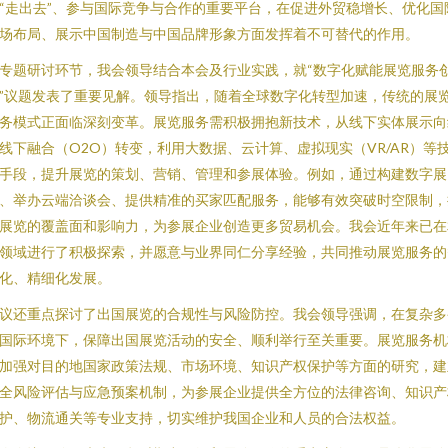
“走出去”、参与国际竞争与合作的重要平台，在促进外贸稳增长、优化国
场布局、展示中国制造与中国品牌形象方面发挥着不可替代的作用。
专题研讨环节，我会领导结合本会及行业实践，就“数字化赋能展览服务
”议题发表了重要见解。领导指出，随着全球数字化转型加速，传统的展
务模式正面临深刻变革。展览服务需积极拥抱新技术，从线下实体展示向
线下融合（O2O）转变，利用大数据、云计算、虚拟现实（VR/AR）等
手段，提升展览的策划、营销、管理和参展体验。例如，通过构建数字展
、举办云端洽谈会、提供精准的买家匹配服务，能够有效突破时空限制，
展览的覆盖面和影响力，为参展企业创造更多贸易机会。我会近年来已在
领域进行了积极探索，并愿意与业界同仁分享经验，共同推动展览服务的
化、精细化发展。
议还重点探讨了出国展览的合规性与风险防控。我会领导强调，在复杂多
国际环境下，保障出国展览活动的安全、顺利举行至关重要。展览服务机
加强对目的地国家政策法规、市场环境、知识产权保护等方面的研究，建
全风险评估与应急预案机制，为参展企业提供全方位的法律咨询、知识产
护、物流通关等专业支持，切实维护我国企业和人员的合法权益。