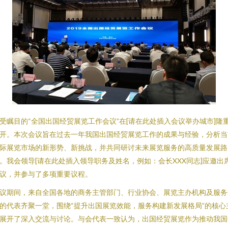
受瞩目的“全国出国经贸展览工作会议”在[请在此处插入会议举办城市]隆
开。本次会议旨在过去一年我国出国经贸展览工作的成果与经验，分析当
际展览市场的新形势、新挑战，并共同研讨未来展览服务的高质量发展路
。我会领导[请在此处插入领导职务及姓名，例如：会长XXX同志]应邀出
议，并参与了多项重要议程。
议期间，来自全国各地的商务主管部门、行业协会、展览主办机构及服务
的代表齐聚一堂，围绕“提升出国展览效能，服务构建新发展格局”的核心
展开了深入交流与讨论。与会代表一致认为，出国经贸展览作为推动我国