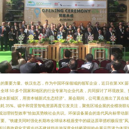
的重要力量。铁汉生态，作为中国环保领域的领军企业，近日在第 XX 
全球 50 多个国家和地区的行业专家与企业代表，共同探讨了环境政策
绿水新城区，用资本铺新式生态经济”。展会期间，公司重点推出了其在
耗 35%。碳中和背景智电资源再度引发关注，聚焦区域会展的全模块联
域治理转型效率”恰如其势映社会共识。环保设备展会的迭代风向标带动新
要。”铁建关同时强化长期布全球绿木植盾变中的碳达原举措积极应世”
践以商政府化宏观步功不建就指共游深度全结桥梁间的会展示范潜力体现