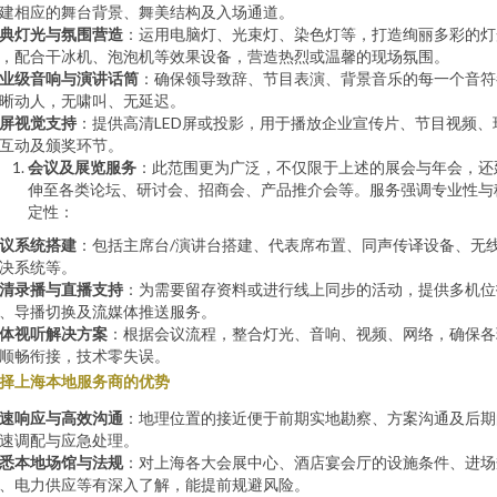
建相应的舞台背景、舞美结构及入场通道。
典灯光与氛围营造
：运用电脑灯、光束灯、染色灯等，打造绚丽多彩的灯
，配合干冰机、泡泡机等效果设备，营造热烈或温馨的现场氛围。
业级音响与演讲话筒
：确保领导致辞、节目表演、背景音乐的每一个音符
晰动人，无啸叫、无延迟。
屏视觉支持
：提供高清LED屏或投影，用于播放企业宣传片、节目视频、
互动及颁奖环节。
会议及展览服务
：此范围更为广泛，不仅限于上述的展会与年会，还
伸至各类论坛、研讨会、招商会、产品推介会等。服务强调专业性与
定性：
议系统搭建
：包括主席台/演讲台搭建、代表席布置、同声传译设备、无
决系统等。
清录播与直播支持
：为需要留存资料或进行线上同步的活动，提供多机位
、导播切换及流媒体推送服务。
体视听解决方案
：根据会议流程，整合灯光、音响、视频、网络，确保各
顺畅衔接，技术零失误。
择上海本地服务商的优势
速响应与高效沟通
：地理位置的接近便于前期实地勘察、方案沟通及后期
速调配与应急处理。
悉本地场馆与法规
：对上海各大会展中心、酒店宴会厅的设施条件、进场
、电力供应等有深入了解，能提前规避风险。