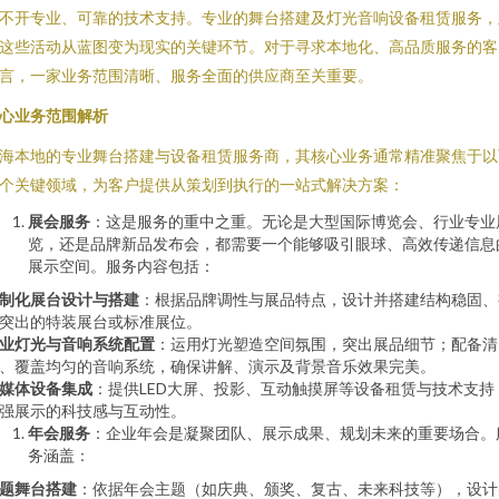
不开专业、可靠的技术支持。专业的舞台搭建及灯光音响设备租赁服务，
这些活动从蓝图变为现实的关键环节。对于寻求本地化、高品质服务的客
言，一家业务范围清晰、服务全面的供应商至关重要。
心业务范围解析
海本地的专业舞台搭建与设备租赁服务商，其核心业务通常精准聚焦于以
个关键领域，为客户提供从策划到执行的一站式解决方案：
展会服务
：这是服务的重中之重。无论是大型国际博览会、行业专业
览，还是品牌新品发布会，都需要一个能够吸引眼球、高效传递信息
展示空间。服务内容包括：
制化展台设计与搭建
：根据品牌调性与展品特点，设计并搭建结构稳固、
突出的特装展台或标准展位。
业灯光与音响系统配置
：运用灯光塑造空间氛围，突出展品细节；配备清
、覆盖均匀的音响系统，确保讲解、演示及背景音乐效果完美。
媒体设备集成
：提供LED大屏、投影、互动触摸屏等设备租赁与技术支持
强展示的科技感与互动性。
年会服务
：企业年会是凝聚团队、展示成果、规划未来的重要场合。
务涵盖：
题舞台搭建
：依据年会主题（如庆典、颁奖、复古、未来科技等），设计