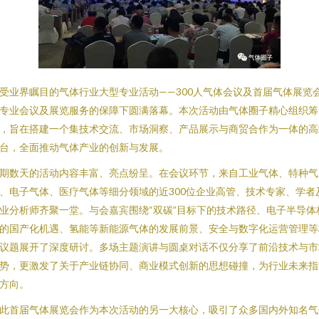
受业界瞩目的气体行业大型专业活动——300人气体会议及首届气体展览
专业会议及展览服务的保障下圆满落幕。本次活动由气体圈子精心组织筹
，旨在搭建一个集技术交流、市场洞察、产品展示与商贸合作为一体的高
台，全面推动气体产业的创新与发展。
期数天的活动内容丰富、亮点纷呈。在会议环节，来自工业气体、特种气
、电子气体、医疗气体等细分领域的近300位企业高管、技术专家、学者
业分析师齐聚一堂。与会嘉宾围绕“双碳”目标下的技术路径、电子半导体
的国产化机遇、氢能等新能源气体的发展前景、安全与数字化运营管理等
议题展开了深度研讨。多场主题演讲与圆桌对话不仅分享了前沿技术与市
势，更激发了关于产业链协同、商业模式创新的思想碰撞，为行业未来指
方向。
此首届气体展览会作为本次活动的另一大核心，吸引了众多国内外知名气