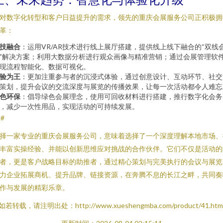
对数字化转型和客户日益提升的需求，领先的重庆会展服务公司正积极拥
革：
技融合
：运用VR/AR技术进行线上展厅搭建，提供线上线下融合的“双线
”解决方案；利用大数据分析进行观众画像与精准营销；通过会展管理软
现流程智能化、数据可视化。
验为王
：更加注重参与者的沉浸式体验，通过创意设计、互动环节、社交
策划，提升会议的交流深度与展览的传播效果，让每一次活动都令人难忘
色环保
：倡导绿色会展理念，使用可回收材料进行搭建，推行数字化会务
，减少一次性用品，实现活动的可持续发展。
##
择一家专业的重庆会展服务公司，意味着选择了一个深度理解本地市场、
丰富实操经验、并能以创新思维应对挑战的合作伙伴。它们不仅是活动的
者，更是客户战略目标的助推者，通过精心策划与完美执行的会议与展览
力企业拓展商机、提升品牌、链接资源，在奔腾不息的长江之畔，共同奏
作与发展的精彩乐章。
如若转载，请注明出处：http://www.xueshengmba.com/product/41.htm