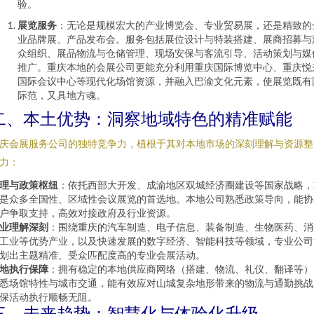
验。
展览服务
：无论是规模宏大的产业博览会、专业贸易展，还是精致的
业品牌展、产品发布会。服务包括展位设计与特装搭建、展商招募与
众组织、展品物流与仓储管理、现场安保与客流引导、活动策划与媒
推广。重庆本地的会展公司更能充分利用重庆国际博览中心、重庆悦
国际会议中心等现代化场馆资源，并融入巴渝文化元素，使展览既有
际范，又具地方魂。
二、本土优势：洞察地域特色的精准赋能
庆会展服务公司的独特竞争力，植根于其对本地市场的深刻理解与资源整
力：
理与政策枢纽
：依托西部大开发、成渝地区双城经济圈建设等国家战略，
是众多全国性、区域性会议展览的首选地。本地公司熟悉政策导向，能协
户争取支持，高效对接政府及行业资源。
业理解深刻
：围绕重庆的汽车制造、电子信息、装备制造、生物医药、消
工业等优势产业，以及快速发展的数字经济、智能科技等领域，专业公司
划出主题精准、受众匹配度高的专业会展活动。
地执行保障
：拥有稳定的本地供应商网络（搭建、物流、礼仪、翻译等）
悉场馆特性与城市交通，能有效应对山城复杂地形带来的物流与通勤挑战
保活动执行顺畅无阻。
三、未来趋势：智慧化与体验化升级